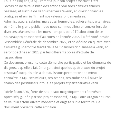
Tous les cinq ans, la MJC remet à jour son projet associatif. C’est
l’occasion de faire le bilan des actions réalisées dans les années
passées, et surtout de se tourner vers l’avenir, en questionnant les
pratiques et en réaffirmant nos valeurs fondamentales.
Administrateurs, salariés, mais aussi bénévoles, adhérents, partenaires,
et même le grand public – que nous sommes allés rencontrer lors de
diverses séances hors les murs – ont pris part à l’élaboration de ce
nouveau projet associatif au cours de l’année 2022. Il a été voté lors de
l’Assemblée Générale de décembre 2022, et se décline en quatre axes.
Ces axes guideront le travail de la MJC dans les cinq années à venir, et
seront déclinés en 2023 par les différents pôles d’activité de
l’association.
Ce document présente cette démarche participative et les éléments de
diagnostic qu’elle a fait émerger, ainsi que les quatre axes du projet
associatif auxquels elle a abouti. Ils vous permettront de mieux
connaître la MJC, ses valeurs, ses actions, ses ambitions. Il ouvre le
champ des possibles sur tous les projets et partenariats à venir.
Fidèle à son ADN, forte de ses locaux magnifiquement rénovés et
optimisés, guidée par son projet associatif, la MJC Louis Aragon de Bron
se veut un acteur ouvert, moderne et engagé sur le territoire. Ce
document présente cette ambition.