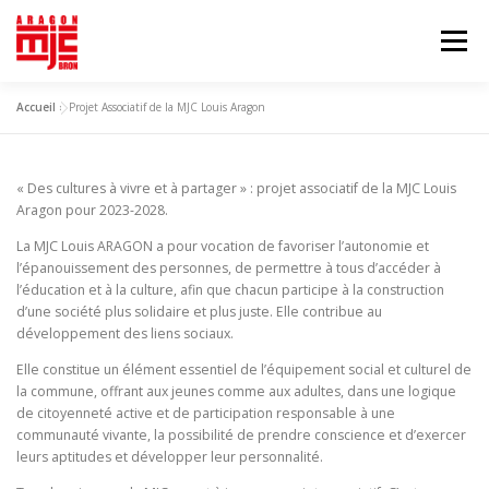
Aller
au
Menu
contenu
Accueil
»
Projet Associatif de la MJC Louis Aragon
LA MJC
INSCRIPTION
ACTIVITÉS
« Des cultures à vivre et à partager » : projet associatif de la MJC Louis
ÉCOLE DE MUSIQUE
AGENDA
Aragon pour 2023-2028.
La MJC Louis ARAGON a pour vocation de favoriser l’autonomie et
l’épanouissement des personnes, de permettre à tous d’accéder à
l’éducation et à la culture, afin que chacun participe à la construction
d’une société plus solidaire et plus juste. Elle contribue au
développement des liens sociaux.
Elle constitue un élément essentiel de l’équipement social et culturel de
la commune, offrant aux jeunes comme aux adultes, dans une logique
de citoyenneté active et de participation responsable à une
communauté vivante, la possibilité de prendre conscience et d’exercer
leurs aptitudes et développer leur personnalité.