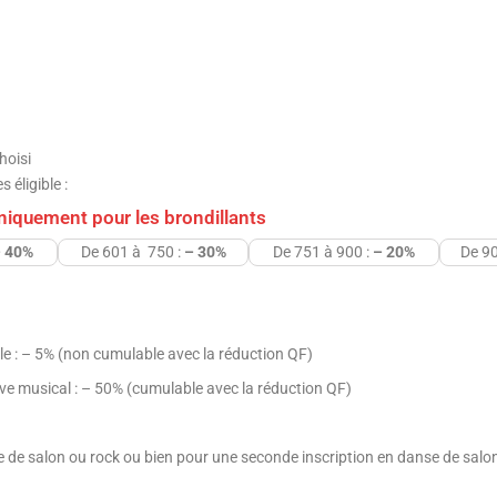
hoisi
 éligible :
uniquement pour les brondillants
 40%
De 601 à 750 :
– 3
0%
De 751 à 900 :
– 20%
De 90
lle : – 5% (non cumulable avec la réduction QF)
ive musical : – 50% (cumulable avec la réduction QF)
 de salon ou rock ou bien pour une seconde inscription en danse de salon