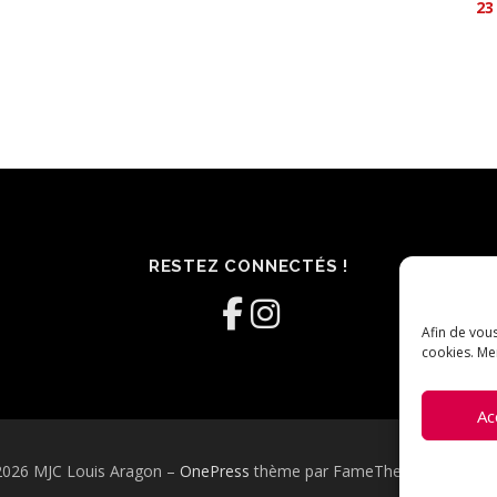
23
RESTEZ CONNECTÉS !
Afin de vous
cookies. Mer
Ac
2026 MJC Louis Aragon
–
OnePress
thème par FameThemes. Traduit 