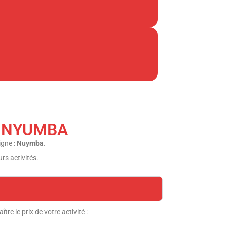
s : NYUMBA
igne :
Nuymba
.
rs activités.
re le prix de votre activité :