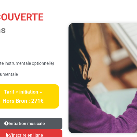
COUVERTE
ns
rte instrumentale optionnelle)
trumentale
Tarif « initiation »
Hors Bron : 271€
Initiation musicale
S'inscrire en ligne