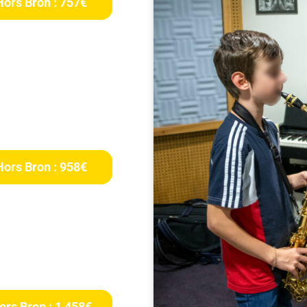
Hors Bron : 757€
Hors Bron : 958€
ors Bron : 1 458€